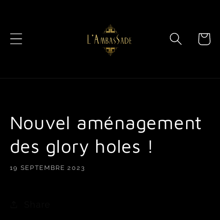
et
passer
au
contenu
Panier
Nouvel aménagement
des glory holes !
19 SEPTEMBRE 2023
Share